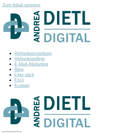
Inhalt
Zum Inhalt springen
springen
Webseitenerstellung
Webseitenpflege
E-Mail-Marketing
Blog
Über mich
FAQ
Kontakt