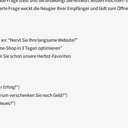
e Frage stellt und Sie unbedingt die Antwort wissen möchten? G
lierte Frage weckt die Neugier Ihrer Empfänger und lädt zum Öffne
an: “Nervt Sie Ihre langsame Website?”
ine-Shop in 3 Tagen optimieren”
en Sie schon unsere Herbst-Favoriten
r Erfolg?”)
rum verschenken Sie noch Geld?”)
Neues?”)